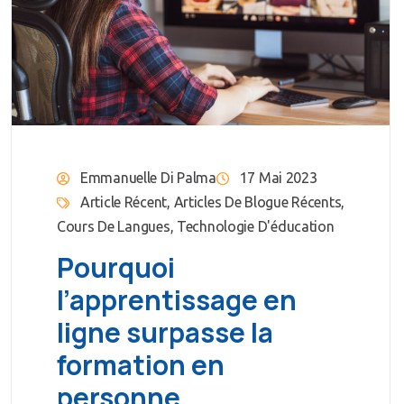
Emmanuelle Di Palma
17 Mai 2023
Article Récent
,
Articles De Blogue Récents
,
Cours De Langues
,
Technologie D'éducation
Pourquoi
l’apprentissage en
ligne surpasse la
formation en
personne