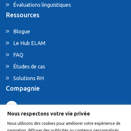
Évaluations linguistiques
Ressources
Blogue
Le Hub ELAM
FAQ
Études de cas
Solutions RH
Compagnie
1-877-395-ELAM
Nous respectons votre vie privée
info@elam.ca
Nous utilisons des cookies pour améliorer votre expérience de
navigation, diffuser des publicités ou contenus personnalisés,