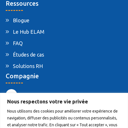
Ressources
Blogue
Le Hub ELAM
FAQ
Études de cas
Solutions RH
Compagnie
1-877-395-ELAM
Nous respectons votre vie privée
info@elam.ca
Nous utilisons des cookies pour améliorer votre expérience de
navigation, diffuser des publicités ou contenus personnalisés,
4020 St-Ambroise, Suite 495, Montreal, QC,
et analyser notre trafic. En cliquant sur « Tout accepter », vous
Canada H4C 2C7