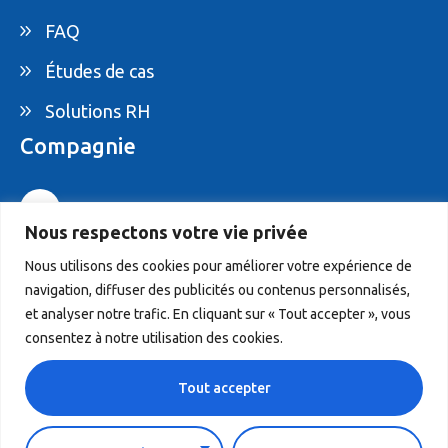
FAQ
Études de cas
Solutions RH
Compagnie
1-877-395-ELAM
Nous respectons votre vie privée
info@elam.ca
Nous utilisons des cookies pour améliorer votre expérience de
navigation, diffuser des publicités ou contenus personnalisés,
4020 St-Ambroise, Suite 495, Montreal, QC,
et analyser notre trafic. En cliquant sur « Tout accepter », vous
Canada H4C 2C7
consentez à notre utilisation des cookies.
Tout accepter
© 2026 ELAM. Tous droits réservés.