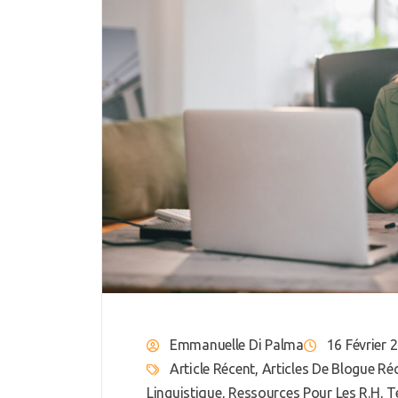
Emmanuelle Di Palma
16 Février 
Article Récent
,
Articles De Blogue Ré
Linguistique
,
Ressources Pour Les R.H
,
T