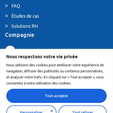
FAQ
Études de cas
Solutions RH
Compagnie
1-877-395-ELAM
Nous respectons votre vie privée
info@elam.ca
Nous utilisons des cookies pour améliorer votre expérience de
navigation, diffuser des publicités ou contenus personnalisés,
4020 St-Ambroise, Suite 495, Montreal, QC,
et analyser notre trafic. En cliquant sur « Tout accepter », vous
Canada H4C 2C7
consentez à notre utilisation des cookies.
Tout accepter
© 2026 ELAM. Tous droits réservés.
Personnaliser
Tout refuser