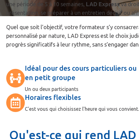
une période de 5 à 10 semaines,
LAD Express
va droi
présentation, se préparer à un entretien décisif ou a
Quel que soit l’objectif, votre formateur s’y consacrer
personnalisé par nature, LAD Express est le choix judi
progrès significatifs à leur rythme, sans s’engager 
Idéal pour des cours particuliers ou
en petit groupe
Un ou deux participants
Horaires flexibles
C'est vous qui choisissez l'heure qui vous convient.
Qu'est-ce qui rend LAD