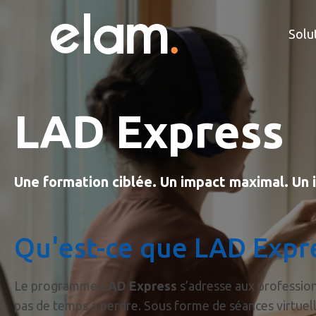
Solu
L
A
D
E
x
p
r
e
s
s
Une formation ciblée. Un impact maximal. Un
Qu'est-ce que LAD Expre
Le programme
LAD Express
s’adresse aux profession
pas de temps à perdre. Sous forme de séances virtuell