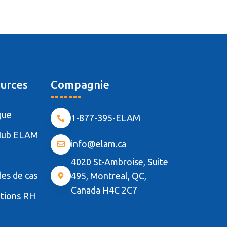
urces
Compagnie
gue
1-877-395-ELAM
Hub ELAM
info@elam.ca
4020 St-Ambroise, Suite
es de cas
495, Montreal, QC,
Canada H4C 2C7
tions RH