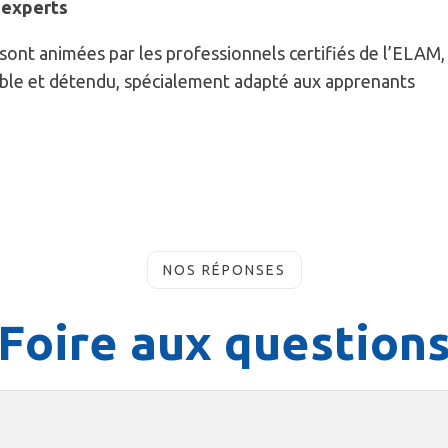
 experts
nt animées par les professionnels certifiés de l’ELAM,
ble et détendu, spécialement adapté aux apprenants
NOS RÉPONSES
F
o
i
r
e
a
u
x
q
u
e
s
t
i
o
n