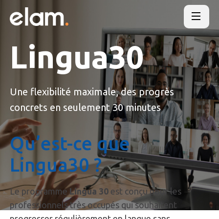
Lingua30
Une flexibilité maximale, des progrès
concrets en seulement 30 minutes
Qu’est-ce que
Lingua30 ?
Le programme
Lingua 30
est conçu pour les
professionnels très occupés qui souhaitent
progresser régulièrement en langue sans