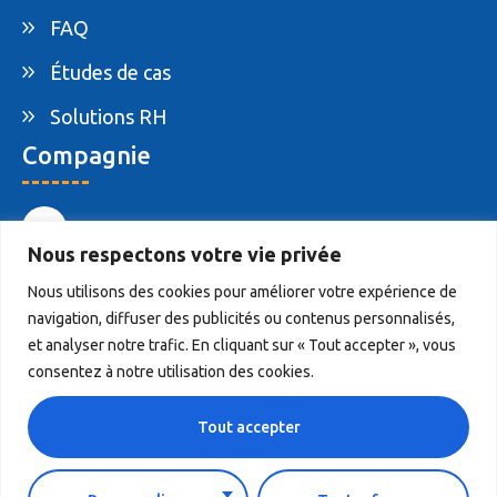
FAQ
Études de cas
Solutions RH
Compagnie
1-877-395-ELAM
Nous respectons votre vie privée
info@elam.ca
Nous utilisons des cookies pour améliorer votre expérience de
navigation, diffuser des publicités ou contenus personnalisés,
4020 St-Ambroise, Suite 495, Montreal, QC,
et analyser notre trafic. En cliquant sur « Tout accepter », vous
Canada H4C 2C7
consentez à notre utilisation des cookies.
Tout accepter
© 2026 ELAM. Tous droits réservés.