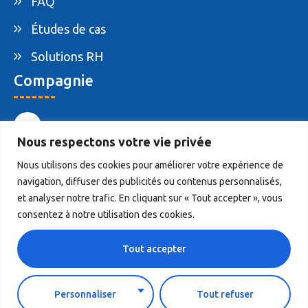
FAQ
Études de cas
Solutions RH
Compagnie
1-877-395-ELAM
Nous respectons votre vie privée
info@elam.ca
Nous utilisons des cookies pour améliorer votre expérience de
navigation, diffuser des publicités ou contenus personnalisés,
4020 St-Ambroise, Suite 495, Montreal, QC,
et analyser notre trafic. En cliquant sur « Tout accepter », vous
Canada H4C 2C7
consentez à notre utilisation des cookies.
Tout accepter
© 2026 ELAM. Tous droits réservés.
Personnaliser
Tout refuser
Politique de confidentialité